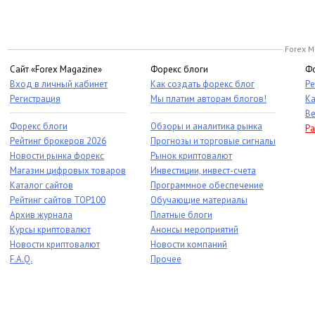
Forex M
Сайт «Forex Magazine»
Форекс блоги
Фо
Вход в личный кабинет
Как создать форекс блог
Ре
Регистрация
Мы платим авторам блогов!
Ка
Ве
Форекс блоги
Обзоры и аналитика рынка
Ра
Рейтинг брокеров 2026
Прогнозы и торговые сигналы
Новости рынка форекс
Рынок криптовалют
Магазин цифровых товаров
Инвестиции, инвест-счета
Каталог сайтов
Программное обеспечение
Рейтинг сайтов TOP100
Обучающие материалы
Архив журнала
Платные блоги
Курсы криптовалют
Анонсы мероприятий
Новости криптовалют
Новости компаний
F.A.Q.
Прочее